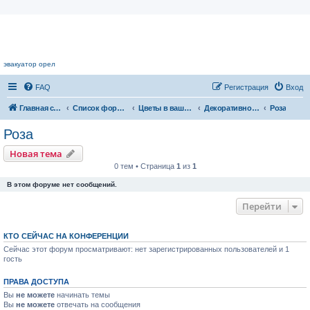
Цветочный форум.
эвакуатор орел
FAQ
Регистрация
Вход
Главная страница
Список форумов
Цветы в вашем доме
Декоративноцветущие растения
Роза
Роза
Новая тема
0 тем • Страница
1
из
1
В этом форуме нет сообщений.
Перейти
КТО СЕЙЧАС НА КОНФЕРЕНЦИИ
Сейчас этот форум просматривают: нет зарегистрированных пользователей и 1
гость
ПРАВА ДОСТУПА
Вы
не можете
начинать темы
Вы
не можете
отвечать на сообщения