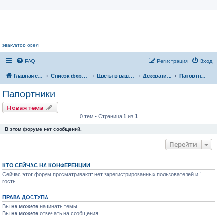
Цветочный форум.
эвакуатор орел
FAQ
Регистрация
Вход
Главная страница
Список форумов
Цветы в вашем доме
Декоративнолиственные растения
Папортники
Папортники
Новая тема
0 тем • Страница
1
из
1
В этом форуме нет сообщений.
Перейти
КТО СЕЙЧАС НА КОНФЕРЕНЦИИ
Сейчас этот форум просматривают: нет зарегистрированных пользователей и 1
гость
ПРАВА ДОСТУПА
Вы
не можете
начинать темы
Вы
не можете
отвечать на сообщения