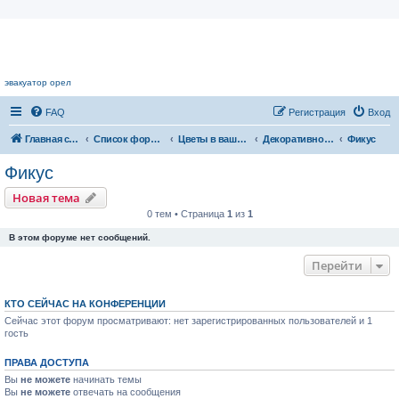
Цветочный форум.
эвакуатор орел
FAQ
Регистрация
Вход
Главная страница
Список форумов
Цветы в вашем доме
Декоративнолиственные растения
Фикус
Фикус
Новая тема
0 тем • Страница
1
из
1
В этом форуме нет сообщений.
Перейти
КТО СЕЙЧАС НА КОНФЕРЕНЦИИ
Сейчас этот форум просматривают: нет зарегистрированных пользователей и 1
гость
ПРАВА ДОСТУПА
Вы
не можете
начинать темы
Вы
не можете
отвечать на сообщения