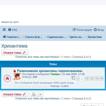
Цветочный форум.
эвакуатор орел
FAQ
Регистрация
Вход
Главная страница
Список форумов
Садовые растения
Цветы нашего сада
Хризантема
Хризантема
Новая тема
Отметить все темы как прочтённые
• 1 тема • Страница
1
из
1
Темы
Размножение хризантемы черенкованием.
Последнее сообщение
Тамара
«
31 янв 2018, 17:28
Ответы:
143
1
12
13
14
15
…
Это сообщение было размещено 5662 дней назад
Рейтинг: 0.69%
Новая тема
Отметить все темы как прочтённые
• 1 тема • Страница
1
из
1