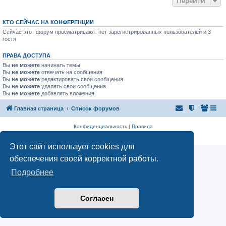
Перейти
КТО СЕЙЧАС НА КОНФЕРЕНЦИИ
Сейчас этот форум просматривают: нет зарегистрированных пользователей и 3
гостя
ПРАВА ДОСТУПА
Вы
не можете
начинать темы
Вы
не можете
отвечать на сообщения
Вы
не можете
редактировать свои сообщения
Вы
не можете
удалять свои сообщения
Вы
не можете
добавлять вложения
Главная страница
Список форумов
Конфиденциальность
|
Правила
Аналитика Ozon для продавцов
Этот сайт использует cookies для
обеспечения своей корректной работы.
Подробнее
Согласен