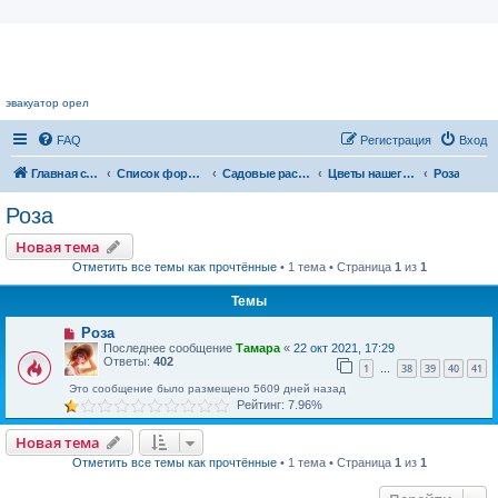
Цветочный форум.
эвакуатор орел
FAQ
Регистрация
Вход
Главная страница
Список форумов
Садовые растения
Цветы нашего сада
Роза
Роза
Новая тема
Отметить все темы как прочтённые
• 1 тема • Страница
1
из
1
Темы
Роза
Последнее сообщение
Тамара
«
22 окт 2021, 17:29
Ответы:
402
1
38
39
40
41
…
Это сообщение было размещено 5609 дней назад
Рейтинг: 7.96%
Новая тема
Отметить все темы как прочтённые
• 1 тема • Страница
1
из
1