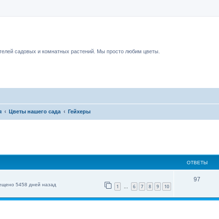
чный форум.
елей садовых и комнатных растений. Мы просто любим цветы.
я
Цветы нашего сада
Гейхеры
ОТВЕТЫ
97
ещено 5458 дней назад
1
6
7
8
9
10
…