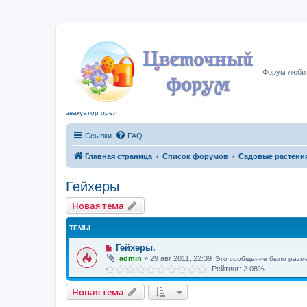
Цвето
Форум любит
эвакуатор орел
Ссылки
FAQ
Главная страница
Список форумов
Садовые растени
Гейхеры
Новая тема
ТЕМЫ
Гейхеры.
admin
»
29 авг 2011, 22:39
Это сообщение было разм
Рейтинг: 2.08%
Новая тема