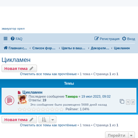
Цветочный форум.
эвакуатор орел
FAQ
Регистрация
Вход
Главная страница
Список форумов
Цветы в вашем доме
Декоративноцветущие растения
Цикламен
Цикламен
Новая тема
Отметить все темы как прочтённые
• 1 тема • Страница
1
из
1
Темы
Цикламен
Последнее сообщение
Тамара
«
19 июл 2023, 09:02
Ответы:
19
1
2
Это сообщение было размещено 5688 дней назад
Рейтинг: 1.04%
Новая тема
Отметить все темы как прочтённые
• 1 тема • Страница
1
из
1
Перейти