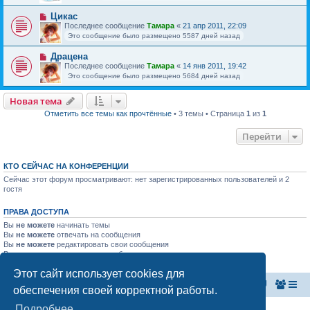
Цикас
Последнее сообщение
Тамара
«
21 апр 2011, 22:09
Это сообщение было размещено 5587 дней назад
Драцена
Последнее сообщение
Тамара
«
14 янв 2011, 19:42
Это сообщение было размещено 5684 дней назад
Новая тема
Отметить все темы как прочтённые
• 3 темы • Страница
1
из
1
Перейти
КТО СЕЙЧАС НА КОНФЕРЕНЦИИ
Сейчас этот форум просматривают: нет зарегистрированных пользователей и 2
гостя
ПРАВА ДОСТУПА
Вы
не можете
начинать темы
Вы
не можете
отвечать на сообщения
Вы
не можете
редактировать свои сообщения
Вы
не можете
удалять свои сообщения
Вы
не можете
добавлять вложения
Этот сайт использует cookies для
Главная страница
Список форумов
обеспечения своей корректной работы.
Подробнее
Конфиденциальность
|
Правила