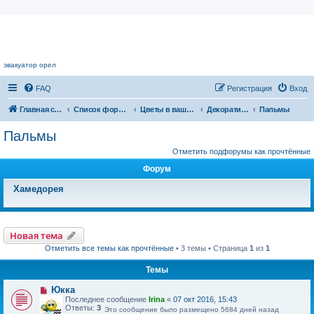
Цветочный форум.
эвакуатор орел
FAQ
Регистрация
Вход
Главная страница
Список форумов
Цветы в вашем доме
Декоративнолиственные растения
Пальмы
Пальмы
Отметить подфорумы как прочтённые
Форум
Хамедорея
Новая тема
Отметить все темы как прочтённые
• 3 темы • Страница
1
из
1
Темы
Юкка
Последнее сообщение
Irina
«
07 окт 2016, 15:43
Ответы:
3
Это сообщение было размещено 5684 дней назад