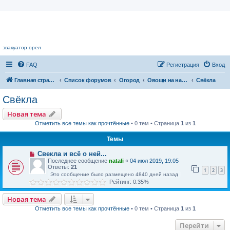
Цветочный форум.
эвакуатор орел
FAQ
Регистрация
Вход
Главная страница
Список форумов
Огород
Овощи на наших грядках
Свёкла
Свёкла
Новая тема
Отметить все темы как прочтённые
• 0 тем • Страница
1
из
1
Темы
Свекла и всё о ней...
Последнее сообщение
natali
«
04 июл 2019, 19:05
Ответы:
21
1
2
3
Это сообщение было размещено 4840 дней назад
Рейтинг: 0.35%
Новая тема
Отметить все темы как прочтённые
• 0 тем • Страница
1
из
1
Перейти