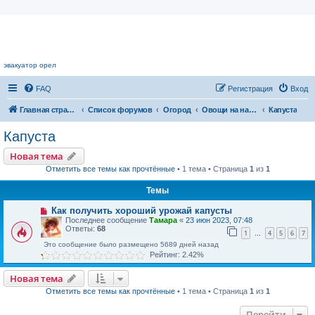
Цветочный форум.
эвакуатор орел
FAQ
Регистрация
Вход
Главная страница
Список форумов
Огород
Овощи на наших грядках
Капуста
Капуста
Новая тема
Отметить все темы как прочтённые
• 1 тема • Страница
1
из
1
Темы
Как получить хороший урожай капусты
Последнее сообщение
Тамара
«
23 июн 2023, 07:48
Ответы:
68
1
4
5
6
7
…
Это сообщение было размещено 5689 дней назад
Рейтинг: 2.42%
Новая тема
Отметить все темы как прочтённые
• 1 тема • Страница
1
из
1
Перейти