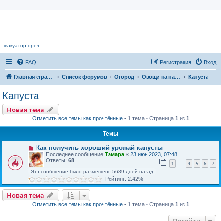
Цветочный форум.
эвакуатор орел
FAQ
Регистрация
Вход
Главная страница
Список форумов
Огород
Овощи на наших грядках
Капуста
Капуста
Новая тема
Отметить все темы как прочтённые
• 1 тема • Страница
1
из
1
Темы
Как получить хороший урожай капусты
Последнее сообщение
Тамара
«
23 июн 2023, 07:48
Ответы:
68
1
4
5
6
7
…
Это сообщение было размещено 5689 дней назад
Рейтинг: 2.42%
Новая тема
Отметить все темы как прочтённые
• 1 тема • Страница
1
из
1
Перейти