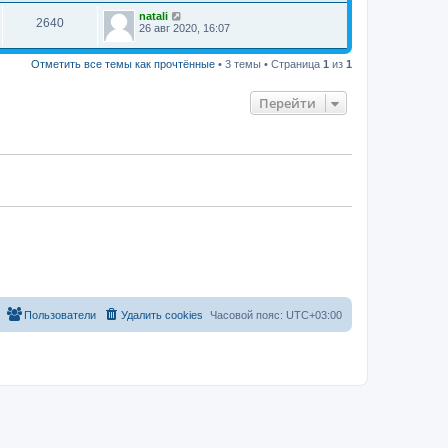
natali
2640
26 авг 2020, 16:07
Отметить все темы как прочтённые
• 3 темы • Страница
1
из
1
Перейти
Пользователи
Удалить cookies
Часовой пояс:
UTC+03:00