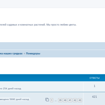
чный форум.
елей садовых и комнатных растений. Мы просто любим цветы.
на наших грядках
Помидоры
ОТВЕТЫ
1
о 254 дней назад
421
мещено 5690 дней назад
1
39
40
41
42
43
…