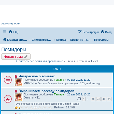
Цветочный форум.
эвакуатор орел
FAQ
Регистрация
Вход
Главная страница
Список форумов
Огород
Овощи на наших грядках
Помидоры
Помидоры
Новая тема
Отметить все темы как прочтённые
• 3 темы • Страница
1
из
1
Темы
Интересное о томатах
Последнее сообщение
Тамара
«
02 дек 2025, 11:20
Ответы:
1
Это сообщение было размещено 253 дней назад
Выращиваем рассаду помидоров
Последнее сообщение
Тамара
«
23 авг 2023, 13:28
Ответы:
421
1
40
41
42
43
…
Это сообщение было размещено 5689 дней назад
Рейтинг: 13.49%