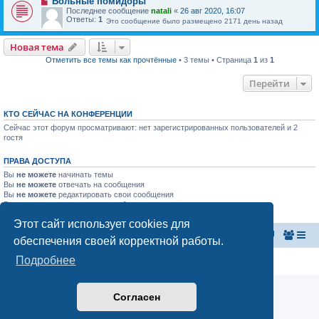
Больные помидоры
Последнее сообщение
natali
«
26 авг 2020, 16:07
Ответы:
1
Это сообщение было размещено 2171 день назад
Новая тема
Отметить все темы как прочтённые
• 3 темы • Страница
1
из
1
Перейти
КТО СЕЙЧАС НА КОНФЕРЕНЦИИ
Сейчас этот форум просматривают: нет зарегистрированных пользователей и 2
гостя
ПРАВА ДОСТУПА
Вы
не можете
начинать темы
Вы
не можете
отвечать на сообщения
Вы
не можете
редактировать свои сообщения
Вы
не можете
удалять свои сообщения
Вы
не можете
добавлять вложения
Этот сайт использует cookies для
Главная страница
Список форумов
обеспечения своей корректной работы.
Подробнее
Конфиденциальность
|
Правила
Согласен