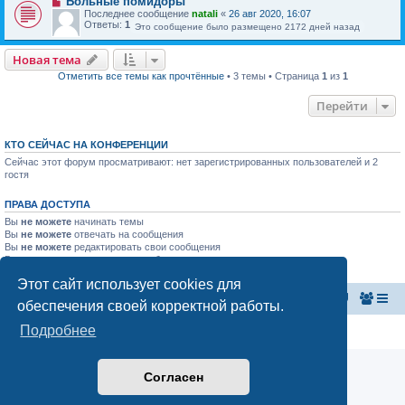
Больные помидоры
Последнее сообщение
natali
«
26 авг 2020, 16:07
Ответы:
1
Это сообщение было размещено 2172 дней назад
Новая тема
Отметить все темы как прочтённые
• 3 темы • Страница
1
из
1
Перейти
КТО СЕЙЧАС НА КОНФЕРЕНЦИИ
Сейчас этот форум просматривают: нет зарегистрированных пользователей и 2
гостя
ПРАВА ДОСТУПА
Вы
не можете
начинать темы
Вы
не можете
отвечать на сообщения
Вы
не можете
редактировать свои сообщения
Вы
не можете
удалять свои сообщения
Вы
не можете
добавлять вложения
Этот сайт использует cookies для
Главная страница
Список форумов
обеспечения своей корректной работы.
Подробнее
Конфиденциальность
|
Правила
Согласен