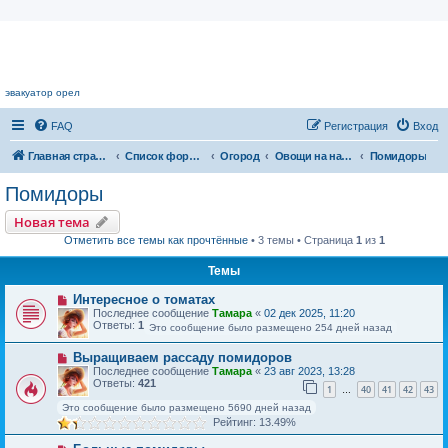
Цветочный форум.
эвакуатор орел
FAQ
Регистрация
Вход
Главная страница
Список форумов
Огород
Овощи на наших грядках
Помидоры
Помидоры
Новая тема
Отметить все темы как прочтённые
• 3 темы • Страница
1
из
1
Темы
Интересное о томатах
Последнее сообщение
Тамара
«
02 дек 2025, 11:20
Ответы:
1
Это сообщение было размещено 254 дней назад
Выращиваем рассаду помидоров
Последнее сообщение
Тамара
«
23 авг 2023, 13:28
Ответы:
421
1
40
41
42
43
…
Это сообщение было размещено 5690 дней назад
Рейтинг: 13.49%