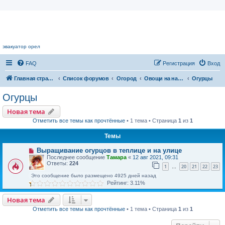
Цветочный форум.
эвакуатор орел
FAQ
Регистрация
Вход
Главная страница
Список форумов
Огород
Овощи на наших грядках
Огурцы
Огурцы
Новая тема
Отметить все темы как прочтённые
• 1 тема • Страница
1
из
1
Темы
Выращивание огурцов в теплице и на улице
Последнее сообщение
Тамара
«
12 авг 2021, 09:31
Ответы:
224
1
20
21
22
23
…
Это сообщение было размещено 4925 дней назад
Рейтинг: 3.11%
Новая тема
Отметить все темы как прочтённые
• 1 тема • Страница
1
из
1