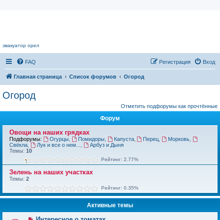
Цветочный форум.
эвакуатор орел
FAQ
Регистрация
Вход
Главная страница
Список форумов
Огород
Огород
Отметить подфорумы как прочтённые
Форум
Овощи на наших грядках
Подфорумы:
Огурцы
,
Помидоры
,
Капуста
,
Перец
,
Морковь
,
Свёкла
,
Лук и все о нем...
,
Арбуз и Дыня
Темы:
10
Рейтинг: 2.77%
Зелень на наших участках
Темы:
2
Рейтинг: 0.35%
Активные темы
Интересное о томатах