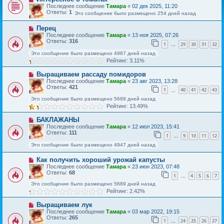
Последнее сообщение
Тамара
«
02 дек 2025, 11:20
Ответы:
1
Это сообщение было размещено 254 дней назад
Перец
Последнее сообщение
Тамара
«
13 ноя 2025, 07:26
Ответы:
316
1
29
30
31
32
…
Это сообщение было размещено 4987 дней назад
Рейтинг: 3.11%
Выращиваем рассаду помидоров
Последнее сообщение
Тамара
«
23 авг 2023, 13:28
Ответы:
421
1
40
41
42
43
…
Это сообщение было размещено 5689 дней назад
Рейтинг: 13.49%
БАКЛАЖАНЫ
Последнее сообщение
Тамара
«
12 июл 2023, 15:41
Ответы:
111
1
9
10
11
12
…
Это сообщение было размещено 4947 дней назад
Как получить хороший урожай капусты
Последнее сообщение
Тамара
«
23 июн 2023, 07:48
Ответы:
68
1
4
5
6
7
…
Это сообщение было размещено 5689 дней назад
Рейтинг: 2.42%
Выращиваем лук
Последнее сообщение
Тамара
«
03 мар 2022, 19:15
Ответы:
265
1
24
25
26
27
…