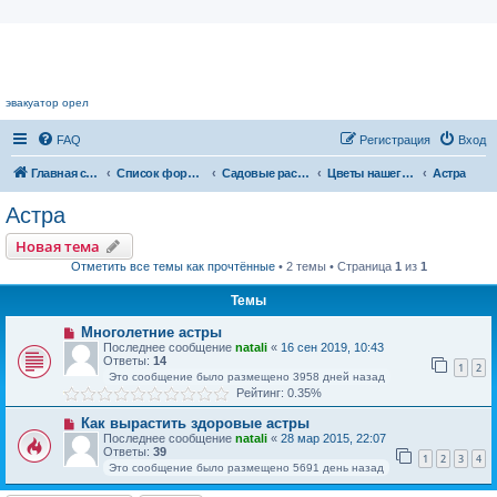
Цветочный форум.
эвакуатор орел
FAQ
Регистрация
Вход
Главная страница
Список форумов
Садовые растения
Цветы нашего сада
Астра
Астра
Новая тема
Отметить все темы как прочтённые
• 2 темы • Страница
1
из
1
Темы
Многолетние астры
Последнее сообщение
natali
«
16 сен 2019, 10:43
Ответы:
14
1
2
Это сообщение было размещено 3958 дней назад
Рейтинг: 0.35%
Как вырастить здоровые астры
Последнее сообщение
natali
«
28 мар 2015, 22:07
Ответы:
39
1
2
3
4
Это сообщение было размещено 5691 день назад