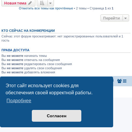
Новая тема
Отметить все темы как прочтённые
• 2 темы • Страница
1
из
1
Перейти
КТО СЕЙЧАС НА КОНФЕРЕНЦИИ
Сейчас этот форум просматривают: нет зарегистрированных пользователей и 1
гость
ПРАВА ДОСТУПА
Вы
не можете
начинать темы
Вы
не можете
отвечать на сообщения
Вы
не можете
редактировать свои сообщения
Вы
не можете
удалять свои сообщения
Вы
не можете
добавлять вложения
Главная страница
Список форумов
Этот сайт использует cookies для
Конфиденциальность
|
Правила
обеспечения своей корректной работы.
Подробнее
Согласен