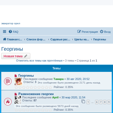
Цветочный форум.
эвакуатор орел
FAQ
Регистрация
Вход
Главная страница
Список форумов
Садовые растения
Цветы нашего сада
Георгины
Георгины
Новая тема
Отметить все темы как прочтённые
• 3 темы • Страница
1
из
1
Темы
Георгины
Последнее сообщение
Тамара
«
30 авг 2020, 20:52
Ответы:
3
Это сообщение было размещено 2171 день назад
Рейтинг: 0.35%
Размножение георгин
Последнее сообщение
April
«
30 мар 2020, 11:54
Ответы:
87
1
6
7
8
9
…
Это сообщение было размещено 5673 дней назад
Рейтинг: 0.35%