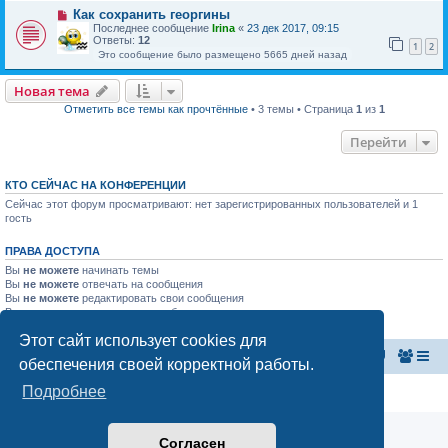
Как сохранить георгины
Последнее сообщение
Irina
«
23 дек 2017, 09:15
Ответы:
12
1
2
Это сообщение было размещено 5665 дней назад
Новая тема
Отметить все темы как прочтённые
• 3 темы • Страница
1
из
1
Перейти
КТО СЕЙЧАС НА КОНФЕРЕНЦИИ
Сейчас этот форум просматривают: нет зарегистрированных пользователей и 1
гость
ПРАВА ДОСТУПА
Вы
не можете
начинать темы
Вы
не можете
отвечать на сообщения
Вы
не можете
редактировать свои сообщения
Вы
не можете
удалять свои сообщения
Вы
не можете
добавлять вложения
Этот сайт использует cookies для
Главная страница
Список форумов
обеспечения своей корректной работы.
Подробнее
Конфиденциальность
|
Правила
Согласен