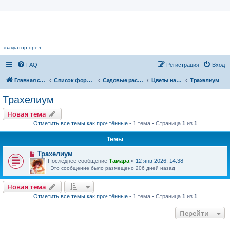
Цветочный форум.
эвакуатор орел
FAQ
Регистрация
Вход
Главная страница
Список форумов
Садовые растения
Цветы нашего сада
Трахелиум
Трахелиум
Новая тема
Отметить все темы как прочтённые
• 1 тема • Страница
1
из
1
Темы
Трахелиум
Последнее сообщение
Тамара
«
12 янв 2026, 14:38
Это сообщение было размещено 206 дней назад
Новая тема
Отметить все темы как прочтённые
• 1 тема • Страница
1
из
1
Перейти