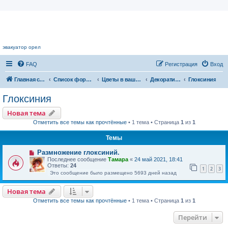
Цветочный форум.
эвакуатор орел
FAQ
Регистрация
Вход
Главная страница
Список форумов
Цветы в вашем доме
Декоративноцветущие растения
Глоксиния
Глоксиния
Новая тема
Отметить все темы как прочтённые
• 1 тема • Страница
1
из
1
Темы
Размножение глоксиний.
Последнее сообщение
Тамара
«
24 май 2021, 18:41
Ответы:
24
1
2
3
Это сообщение было размещено 5693 дней назад
Новая тема
Отметить все темы как прочтённые
• 1 тема • Страница
1
из
1
Перейти