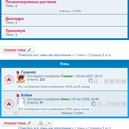
Почвопокровные растения
Темы:
1
Рейтинг: 0.69%
Дихондра
Темы:
1
Трахелиум
Темы:
1
Новая тема
Отметить все темы как прочтённые
• 2 темы • Страница
1
из
1
Темы
Газания.
Последнее сообщение
Тамара
«
19 сен 2017, 22:17
Ответы:
115
1
9
10
11
12
…
Это сообщение было размещено 4636 дней назад
Кобея
Последнее сообщение
Нина
«
07 окт 2016, 19:49
Ответы:
97
1
7
8
9
10
…
Это сообщение было размещено 4951 день назад
Рейтинг: 0.69%
Новая тема
Отметить все темы как прочтённые
• 2 темы • Страница
1
из
1