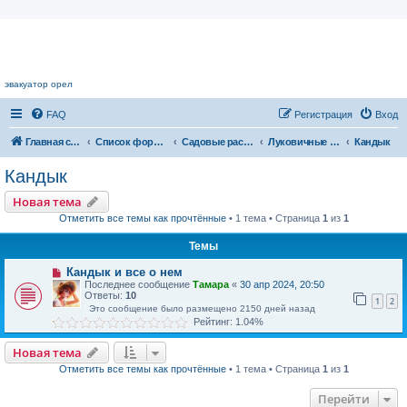
Цветочный форум.
эвакуатор орел
FAQ
Регистрация
Вход
Главная страница
Список форумов
Садовые растения
Луковичные растения
Кандык
Кандык
Новая тема
Отметить все темы как прочтённые
• 1 тема • Страница
1
из
1
Темы
Кандык и все о нем
Последнее сообщение
Тамара
«
30 апр 2024, 20:50
Ответы:
10
1
2
Это сообщение было размещено 2150 дней назад
Рейтинг: 1.04%
Новая тема
Отметить все темы как прочтённые
• 1 тема • Страница
1
из
1
Перейти