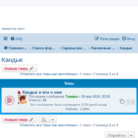
Цветочный форум.
эвакуатор орел
FAQ
Регистрация
Вход
Главная страница
Список форумов
Садовые растения
Луковичные растения
Кандык
Кандык
Новая тема
Отметить все темы как прочтённые
• 1 тема • Страница
1
из
1
Темы
Кандык и все о нем
Последнее сообщение
Тамара
«
30 апр 2024, 20:50
Ответы:
10
1
2
Это сообщение было размещено 2150 дней назад
Рейтинг: 1.04%
Новая тема
Отметить все темы как прочтённые
• 1 тема • Страница
1
из
1
Перейти